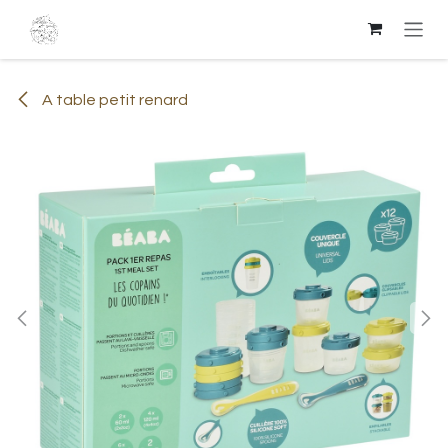
Se rendre au contenu
A table petit renard