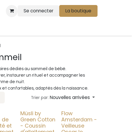
Se connecter
La boutique
l
mmeil
ires dédiés au sommeil de bébé.
er, instaurer un rituel et accompagner les
mme de nuit.
x et confortables, adaptés dès la naissance.
Nouvelles arrivées
Trier par:
-
Müsli by
Flow
 de
Green Cotton
Amsterdam -
té et
- Coussin
Veilleuse