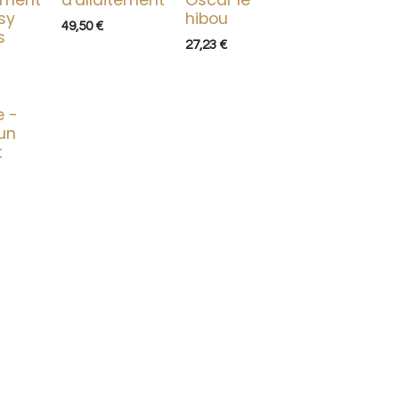
tement
d'allaitement
Oscar le
sy
hibou
49,50
€
s
27,23
€
e -
'un
t