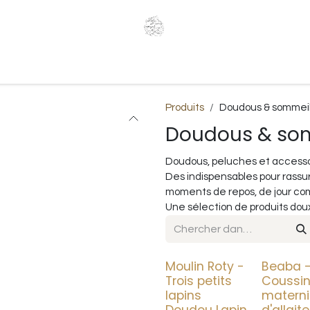
ssances
Infos pratiques
Mentions légales et conditions
Produits
Doudous & sommei
Doudous & so
Doudous, peluches et accesso
Des indispensables pour rassur
moments de repos, de jour co
Une sélection de produits dou
Moulin Roty -
Beaba 
Trois petits
Coussin
lapins
materni