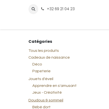
Se rendre au contenu
+32 69 21 04 23
Page d'accueil
Boutique
Listes des Nai
Catégories
Tous les produits
Cadeaux de naissance
Déco
Papeterie
Jouets d'éveil
Apprendre en s'amusant
Jeux - Créativité
Doudous & sommeil
Bébé dort