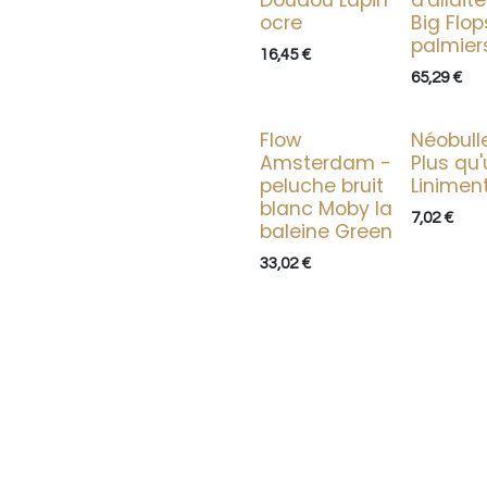
Doudou Lapin
d'allai
ocre
Big Flop
palmier
16,45
€
65,29
€
Flow
Néobull
Amsterdam -
Plus qu
peluche bruit
Linimen
blanc Moby la
7,02
€
baleine Green
33,02
€